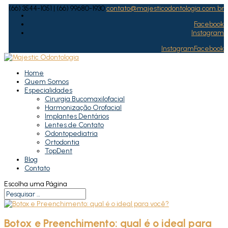
(66) 3544-­1051 | (66) 99680-1930
contato@majesticodontologia.com.br
Facebook
Instagram
Instagram
Facebook
Home
Quem Somos
Especialidades
Cirurgia Bucomaxilofacial
Harmonização Orofacial
Implantes Dentários
Lentes de Contato
Odontopediatria
Ortodontia
TopDent
Blog
Contato
Escolha uma Página
Botox e Preenchimento: qual é o ideal para