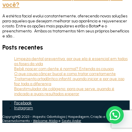
você?
A estética facial evolui constantemente, oferecendo novas soluções
para aqueles que desejam melhorar sua aparência e rejuvenescer
o rosto. Entre as opções mais populares estão o Botox®️ e o
preenchimento. Ambos os tratamentos têm seus próprios benefícios
e são...
Posts recentes
Limpeza dental preventiva: por que ela é essencial em todas
as fases da vida
Bebê nascer com dente é normal? Entenda as causas
O que causa câncer bucal e como tratar corretamente
Tratamento ortodôntico infantil: quando iniciar e por que isso
faz toda a diferença
Bioestimulador de colágeno: para que serve, quando é
indicado e quais resultados esperar
Facebook
Instagram
Copyright© 2023 - Majestic Odontologia | Hospedagem, Criação e
Desenvolvimento -
Welcome Mídia
e
Sexto Andar